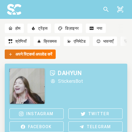
होम
ट्रेंड्स
डिज़ाइनर
नया
श्रेणियाँ
🎄
क्रिसमस
💫
एनिमेटेड
😊
भावनाएँ
🐻
अपने स्टिकर्स अपलोड करें
DAHYUN
StickersBot
INSTAGRAM
TWITTER
FACEBOOK
TELEGRAM