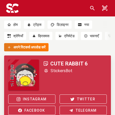
होम
ट्रेंड्स
डिज़ाइनर
नया
श्रेणियाँ
🎄
क्रिसमस
💫
एनिमेटेड
😊
भावनाएँ
🐻
अपने स्टिकर्स अपलोड करें
CUTE RABBIT 6
StickersBot
INSTAGRAM
TWITTER
FACEBOOK
TELEGRAM