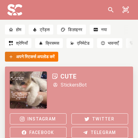
होम
ट्रेंड्स
डिज़ाइनर
नया
श्रेणियाँ
🎄
क्रिसमस
💫
एनिमेटेड
😊
भावनाएँ
🐻
अपने स्टिकर्स अपलोड करें
CUTE
StickersBot
INSTAGRAM
TWITTER
FACEBOOK
TELEGRAM