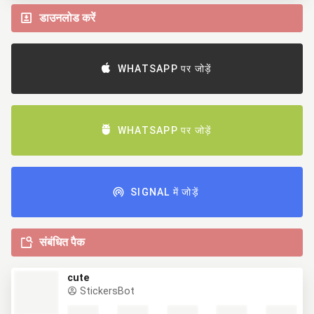
डाउनलोड करें
WHATSAPP पर जोड़ें
WHATSAPP पर जोड़ें
SIGNAL में जोड़ें
संबंधित पैक
cute
StickersBot