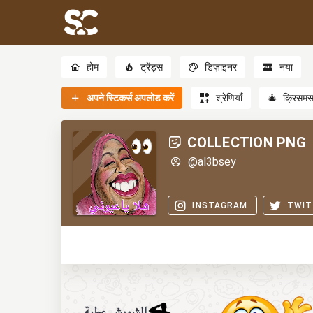
होम
ट्रेंड्स
डिज़ाइनर
नया
अपने स्टिकर्स अपलोड करें
श्रेणियाँ
🎄
क्रिसम
COLLECTION PNG
@al3bsey
INSTAGRAM
TWIT