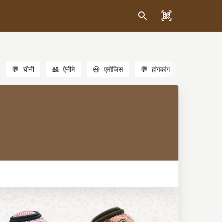
💬
चीनी
🎎
ऐनीमे
😃
एमोजिस
💬
हांगकांग
🐱
बिल्लियाँ