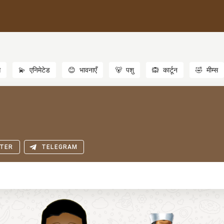
स
💫
एनिमेटेड
😊
भावनाएँ
🐻
पशु
🙉
कार्टून
🤣
मीम्स
TER
TELEGRAM