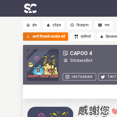
होम
ट्रेंड्स
डिज़ाइनर
नया
अपने स्टिकर्स अपलोड करें
श्रेणियाँ
🎄
क्रिसम
CAPOO 4
StickersBot
INSTAGRAM
TWIT