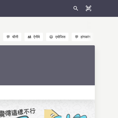
💬
चीनी
🎎
ऐनीमे
😃
एमोजिस
💬
हांगकांग
🐱
बिल्लियाँ