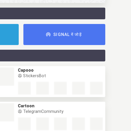
ं
SIGNAL में जोड़ें
Capooo
StickersBot
Cartoon
TelegramCommunity