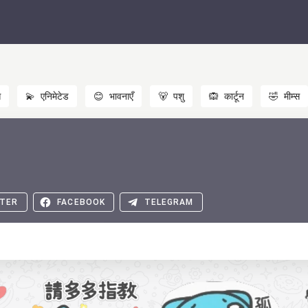
स
💫
एनिमेटेड
😊
भावनाएँ
🐻
पशु
🙉
कार्टून
🤣
मीम्स
TER
FACEBOOK
TELEGRAM