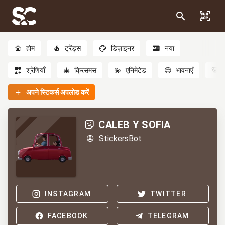
होम
ट्रेंड्स
डिज़ाइनर
नया
श्रेणियाँ
🎄
क्रिसमस
💫
एनिमेटेड
😊
भावनाएँ
🐻
अपने स्टिकर्स अपलोड करें
CALEB Y SOFIA
StickersBot
INSTAGRAM
TWITTER
FACEBOOK
TELEGRAM