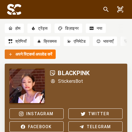
होम
ट्रेंड्स
डिज़ाइनर
नया
श्रेणियाँ
🎄
क्रिसमस
💫
एनिमेटेड
😊
भावनाएँ
🐻
अपने स्टिकर्स अपलोड करें
BLACKPINK
StickersBot
INSTAGRAM
TWITTER
FACEBOOK
TELEGRAM