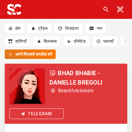
होम
ट्रेंड्स
डिज़ाइनर
नया
श्रेणियाँ
🎄
क्रिसमस
💫
एनिमेटेड
😊
भावनाएँ
🐻
अपने स्टिकर्स अपलोड करें
BHAD BHABIE -
DANIELLE BREGOLI
Beautifulstickers
TELEGRAM