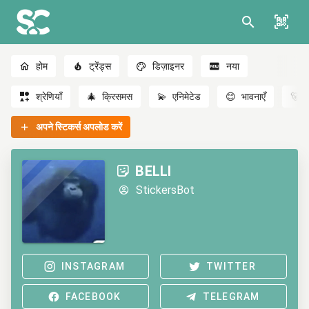
होम
ट्रेंड्स
डिज़ाइनर
नया
श्रेणियाँ
🎄
क्रिसमस
💫
एनिमेटेड
😊
भावनाएँ
🐻
अपने स्टिकर्स अपलोड करें
BELLI
StickersBot
INSTAGRAM
TWITTER
FACEBOOK
TELEGRAM