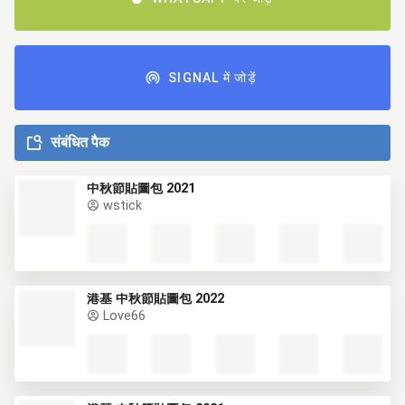
SIGNAL में जोड़ें
संबंधित पैक
中秋節貼圖包 2021
wstick
港基 中秋節貼圖包 2022
Love66