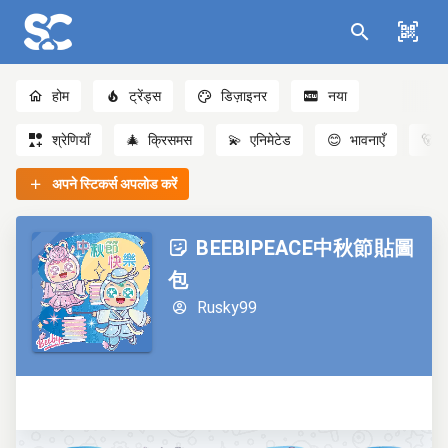
होम
ट्रेंड्स
डिज़ाइनर
नया
श्रेणियाँ
🎄
क्रिसमस
💫
एनिमेटेड
😊
भावनाएँ
🐻
अपने स्टिकर्स अपलोड करें
BEEBIPEACE中秋節貼圖
包
Rusky99