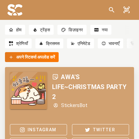
होम
ट्रेंड्स
डिज़ाइनर
नया
श्रेणियाँ
🎄
क्रिसमस
💫
एनिमेटेड
😊
भावनाएँ
🐻
अपने स्टिकर्स अपलोड करें
AWA'S
LIFE~CHRISTMAS PARTY
2
StickersBot
INSTAGRAM
TWITTER