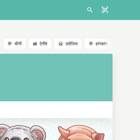
💬
चीनी
🎎
ऐनीमे
😃
एमोजिस
💬
हांगकांग
🐱
बिल्लियाँ