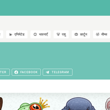
स
💫
एनिमेटेड
😊
भावनाएँ
🐻
पशु
🙉
कार्टून
🤣
मीम्स
TER
FACEBOOK
TELEGRAM