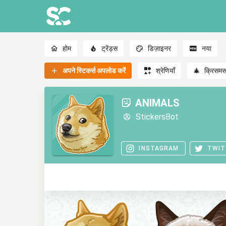
होम
ट्रेंड्स
डिज़ाइनर
नया
अपने स्टिकर्स अपलोड करें
श्रेणियाँ
🎄
क्रिसम
ANIMALS
StickersBot
INSTAGRAM
TWIT