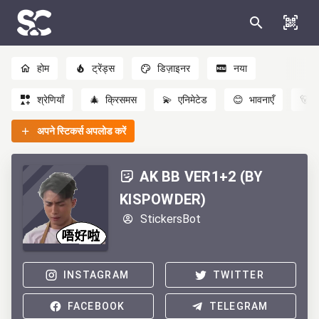
होम
ट्रेंड्स
डिज़ाइनर
नया
श्रेणियाँ
🎄
क्रिसमस
💫
एनिमेटेड
😊
भावनाएँ
🐻
अपने स्टिकर्स अपलोड करें
AK BB VER1+2 (BY
KISPOWDER)
StickersBot
INSTAGRAM
TWITTER
FACEBOOK
TELEGRAM