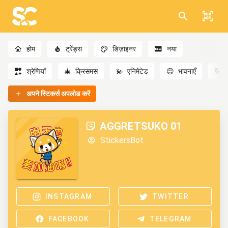
होम
ट्रेंड्स
डिज़ाइनर
नया
श्रेणियाँ
🎄
क्रिसमस
💫
एनिमेटेड
😊
भावनाएँ
🐻
अपने स्टिकर्स अपलोड करें
AGGRETSUKO 01
StickersBot
INSTAGRAM
TWITTER
FACEBOOK
TELEGRAM