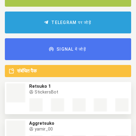
TELEGRAM पर जोड़ें
SIGNAL में जोड़ें
संबंधित पैक
Retsuko 1
StickersBot
Aggretsuko
yamir_00