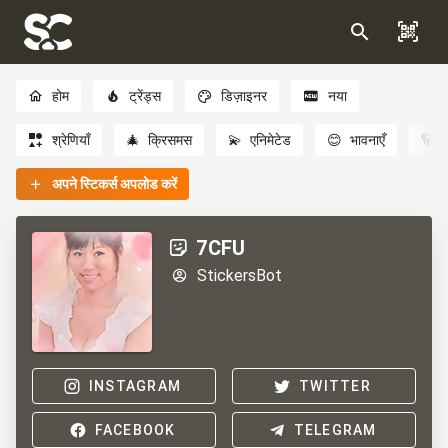
होम
ट्रेंड्स
डिज़ाइनर
नया
श्रेणियाँ
🎄
क्रिसमस
💫
एनिमेटेड
😊
भावनाएँ
🐻
अपने स्टिकर्स अपलोड करें
7CFU
StickersBot
INSTAGRAM
TWITTER
FACEBOOK
TELEGRAM