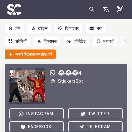
होम
ट्रेंड्स
डिज़ाइनर
नया
श्रेणियाँ
🎄
क्रिसमस
💫
एनिमेटेड
😊
भावनाएँ
🐻
अपने स्टिकर्स अपलोड करें
😂😂😂4
StickersBot
INSTAGRAM
TWITTER
FACEBOOK
TELEGRAM