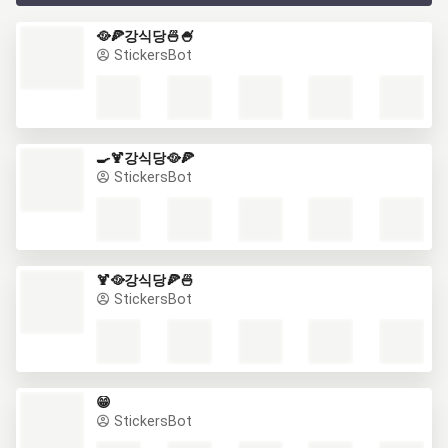
🥘🍕강식당🍜🍧
StickersBot
🍳🍹강식당🥘🍕
StickersBot
🍹🥘강식당🍕🍜
StickersBot
😁
StickersBot