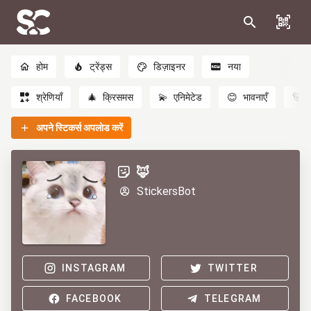
होम
ट्रेंड्स
डिज़ाइनर
नया
श्रेणियाँ
🎄
क्रिसमस
💫
एनिमेटेड
😊
भावनाएँ
🐻
अपने स्टिकर्स अपलोड करें
🦊
StickersBot
INSTAGRAM
TWITTER
FACEBOOK
TELEGRAM