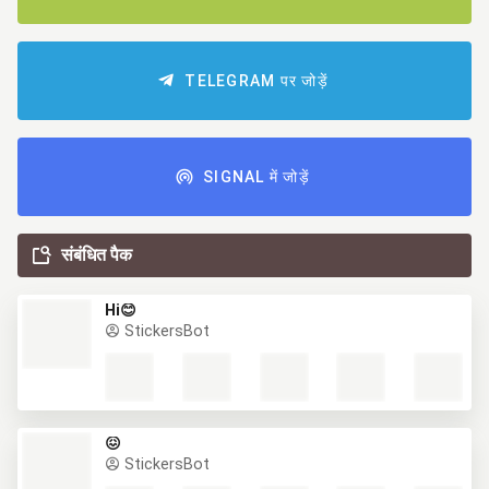
TELEGRAM पर जोड़ें
SIGNAL में जोड़ें
संबंधित पैक
Hi😊
StickersBot
😖
StickersBot