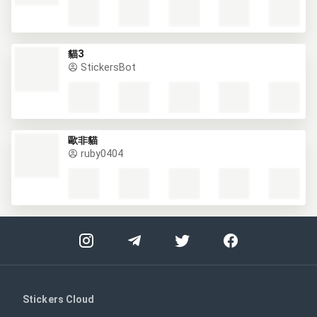
貓3
StickersBot
歐非貓
ruby0404
Stickers Cloud