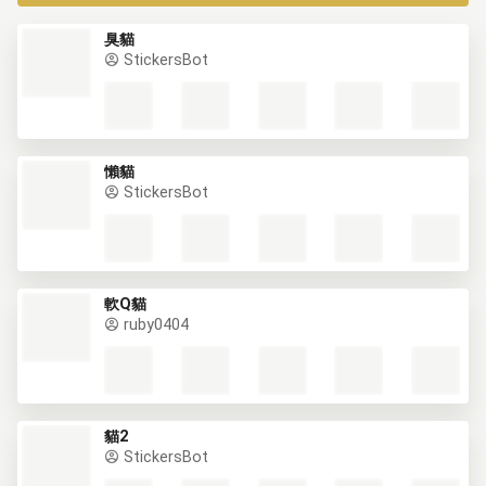
臭貓
StickersBot
懶貓
StickersBot
軟Q貓
ruby0404
貓2
StickersBot