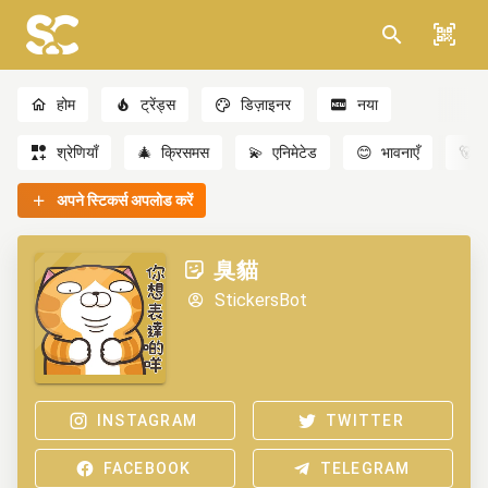
होम
ट्रेंड्स
डिज़ाइनर
नया
श्रेणियाँ
🎄
क्रिसमस
💫
एनिमेटेड
😊
भावनाएँ
🐻
अपने स्टिकर्स अपलोड करें
臭貓
StickersBot
INSTAGRAM
TWITTER
FACEBOOK
TELEGRAM