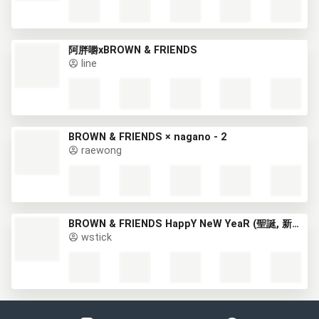
阿胖嚼xBROWN & FRIENDS
line
BROWN & FRIENDS × nagano - 2
raewong
BROWN & FRIENDS HappY NeW YeaR (聖誕, 新年) (1)
wstick