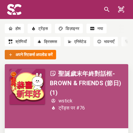
होम
ट्रेंड्स
डिज़ाइनर
नया
श्रेणियाँ
🎄
क्रिसमस
💫
एनिमेटेड
😊
भावनाएँ
🐻
अपने स्टिकर्स अपलोड करें
聖誕歲末年終對話框-
BROWN & FRIENDS (節日)
(1)
wstick
ट्रेंड्स पर #76