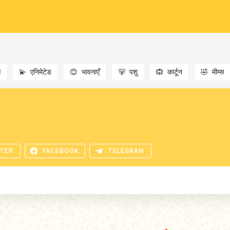
स
💫
एनिमेटेड
😊
भावनाएँ
🐻
पशु
🙉
कार्टून
🤣
मीम्स
TER
FACEBOOK
TELEGRAM