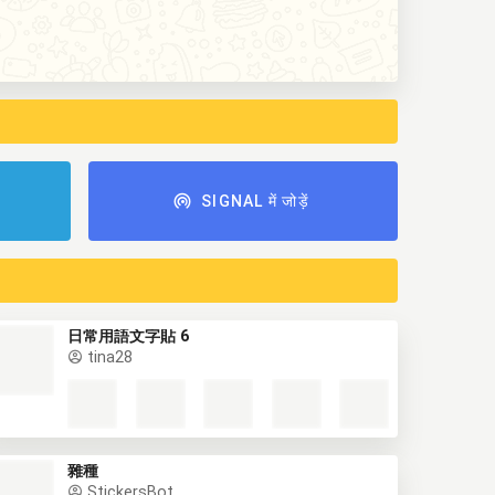
ं
SIGNAL में जोड़ें
日常用語文字貼 6
tina28
雜種
StickersBot