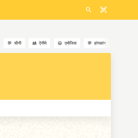
💬
चीनी
🎎
ऐनीमे
😃
एमोजिस
💬
हांगकांग
🐱
बिल्लियाँ