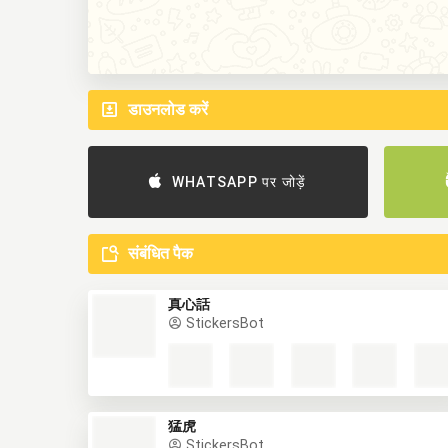
डाउनलोड करें
WHATSAPP पर जोड़ें
संबंधित पैक
真心話
StickersBot
猛虎
StickersBot