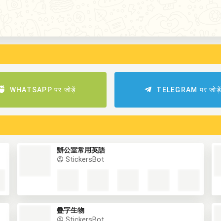
WHATSAPP पर जोड़ें
TELEGRAM पर जोड़े
辦公室常用英語
StickersBot
疊字生物
StickersBot