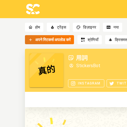
होम
ट्रेंड्स
डिज़ाइनर
नया
अपने स्टिकर्स अपलोड करें
श्रेणियाँ
🎄
क्रिसम
用詞
StickersBot
INSTAGRAM
TWIT