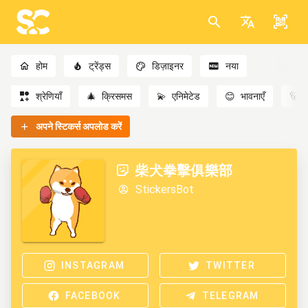
होम
ट्रेंड्स
डिज़ाइनर
नया
श्रेणियाँ
🎄
क्रिसमस
💫
एनिमेटेड
😊
भावनाएँ
🐻
अपने स्टिकर्स अपलोड करें
柴犬拳擊俱樂部
StickersBot
INSTAGRAM
TWITTER
FACEBOOK
TELEGRAM