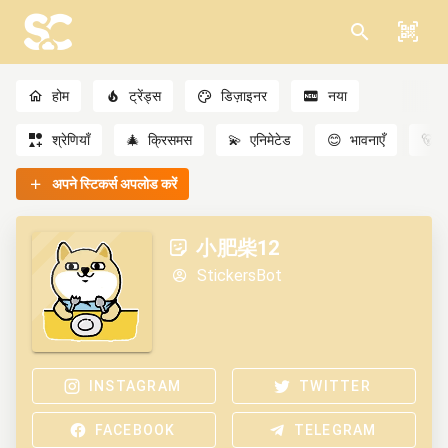
होम
ट्रेंड्स
डिज़ाइनर
नया
श्रेणियाँ
🎄
क्रिसमस
💫
एनिमेटेड
😊
भावनाएँ
🐻
अपने स्टिकर्स अपलोड करें
小肥柴12
StickersBot
INSTAGRAM
TWITTER
FACEBOOK
TELEGRAM