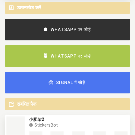
डाउनलोड करें
WHATSAPP पर जोड़ें
WHATSAPP पर जोड़ें
SIGNAL में जोड़ें
संबंधित पैक
小肥柴2
StickersBot