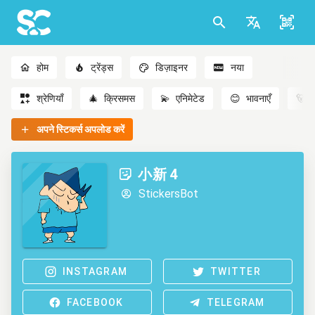
होम
ट्रेंड्स
डिज़ाइनर
नया
श्रेणियाँ
🎄
क्रिसमस
💫
एनिमेटेड
😊
भावनाएँ
🐻
अपने स्टिकर्स अपलोड करें
小新 4
StickersBot
INSTAGRAM
TWITTER
FACEBOOK
TELEGRAM