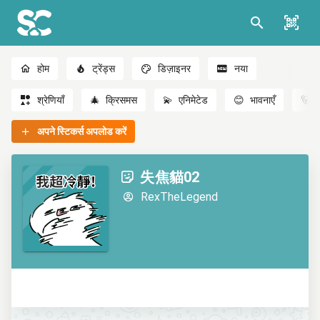
होम
ट्रेंड्स
डिज़ाइनर
नया
श्रेणियाँ
🎄
क्रिसमस
💫
एनिमेटेड
😊
भावनाएँ
🐻
अपने स्टिकर्स अपलोड करें
失焦貓02
RexTheLegend