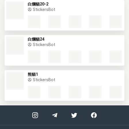
白爛貓20-2
StickersBot
白爛貓24
StickersBot
熊貓1
StickersBot