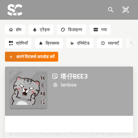
होम
ट्रेंड्स
डिज़ाइनर
नया
श्रेणियाँ
🎄
क्रिसमस
💫
एनिमेटेड
😊
भावनाएँ
🐻
अपने स्टिकर्स अपलोड करें
塔仔BEE3
lambee