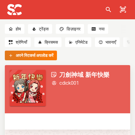
होम
ट्रेंड्स
डिज़ाइनर
नया
श्रेणियाँ
🎄
क्रिसमस
💫
एनिमेटेड
😊
भावनाएँ
🐻
अपने स्टिकर्स अपलोड करें
刀劍神域 新年快樂
cdick001