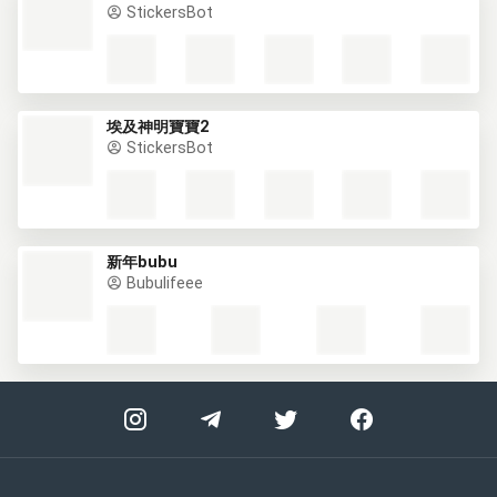
StickersBot
埃及神明寶寶2
StickersBot
新年bubu
Bubulifeee