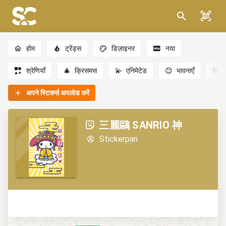
होम
ट्रेंड्स
डिज़ाइनर
नया
श्रेणियाँ
🎄
क्रिसमस
💫
एनिमेटेड
😊
भावनाएँ
🐻
अपने स्टिकर्स अपलोड करें
三麗鷗 SANRIO 神
Stickerpan