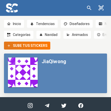
Inicio
Tendencias
Diseñadores
Nov
Categorías
🎄
Navidad
💫
Animados
😊
Emoc
SUBE TUS STICKERS
JiaQiwong