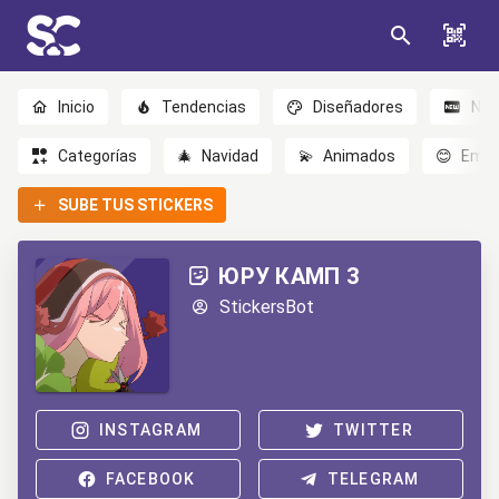
Inicio
Tendencias
Diseñadores
Nov
Categorías
🎄
Navidad
💫
Animados
😊
Emoc
SUBE TUS STICKERS
ЮРУ КАМП 3
StickersBot
INSTAGRAM
TWITTER
FACEBOOK
TELEGRAM