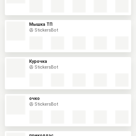
Мышка ТП
StickersBot
Курочка
StickersBot
очко
StickersBot
приколдэс