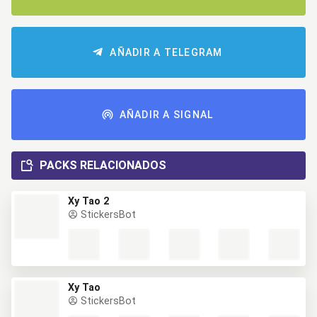
AÑADIR A TELEGRAM
AÑADIR A SIGNAL
PACKS RELACIONADOS
Ху Тао 2
StickersBot
Ху Тао
StickersBot