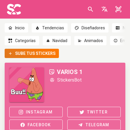
Inicio
Tendencias
Diseñadores
Nov
Categorías
🎄
Navidad
💫
Animados
😊
Emoc
SUBE TUS STICKERS
VARIOS 1
StickersBot
INSTAGRAM
TWITTER
FACEBOOK
TELEGRAM