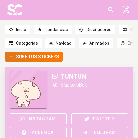
Inicio
Tendencias
Diseñadores
Nov
Categorías
🎄
Navidad
💫
Animados
😊
Emoc
SUBE TUS STICKERS
TUNTUN
StickersBot
INSTAGRAM
TWITTER
FACEBOOK
TELEGRAM