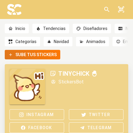
Inicio
Tendencias
Diseñadores
Nov
Categorías
🎄
Navidad
💫
Animados
😊
Emoc
SUBE TUS STICKERS
TINYCHICK 🐣
StickersBot
INSTAGRAM
TWITTER
FACEBOOK
TELEGRAM