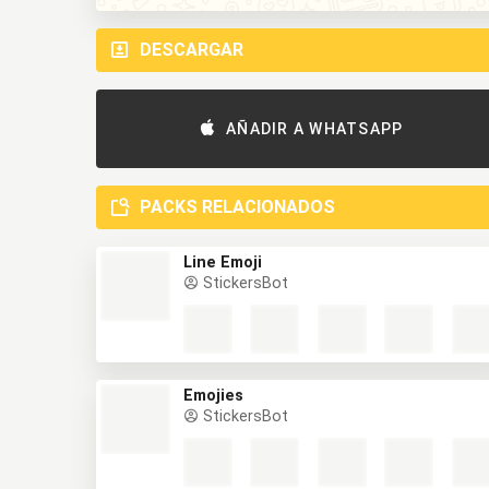
DESCARGAR
AÑADIR A WHATSAPP
PACKS RELACIONADOS
Line Emoji
StickersBot
Emojies
StickersBot