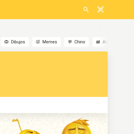
🙉
Dibujos
🤣
Memes
💬
Chino
🎎
Anime
😃