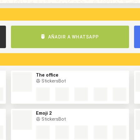
AÑADIR A WHATSAPP
The office
StickersBot
Emoji 2
StickersBot