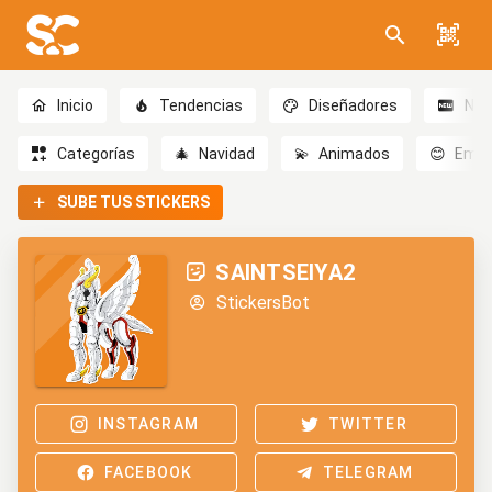
Inicio
Tendencias
Diseñadores
Nov
Categorías
🎄
Navidad
💫
Animados
😊
Emoc
SUBE TUS STICKERS
SAINTSEIYA2
StickersBot
INSTAGRAM
TWITTER
FACEBOOK
TELEGRAM