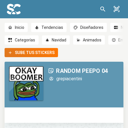
Inicio
Tendencias
Diseñadores
Nov
Categorías
🎄
Navidad
💫
Animados
😊
Emoc
SUBE TUS STICKERS
RANDOM PEEPO 04
grepiacentini