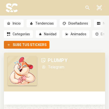
Inicio
Tendencias
Diseñadores
Nov
Categorías
🎄
Navidad
💫
Animados
😊
Emoc
SUBE TUS STICKERS
PLUMPY
Telegram