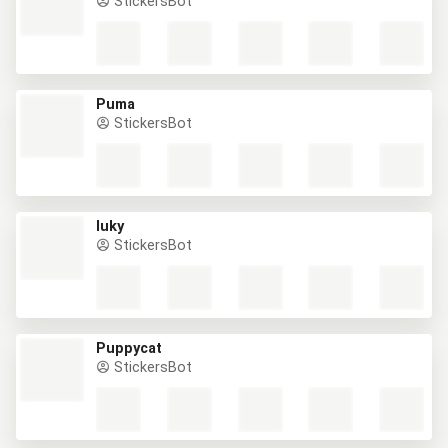
StickersBot
Puma
StickersBot
luky
StickersBot
Puppycat
StickersBot