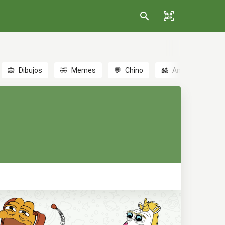
🙉
Dibujos
🤣
Memes
💬
Chino
🎎
Anime
😃