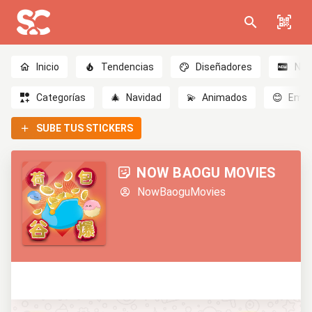
Inicio
Tendencias
Diseñadores
Nov
Categorías
🎄
Navidad
💫
Animados
😊
Emoc
SUBE TUS STICKERS
NOW BAOGU MOVIES
NowBaoguMovies