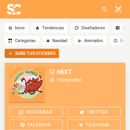
Inicio
Tendencias
Diseñadores
Nov
Categorías
🎄
Navidad
💫
Animados
😊
Emoc
SUBE TUS STICKERS
NEXT
StickersBot
INSTAGRAM
TWITTER
FACEBOOK
TELEGRAM