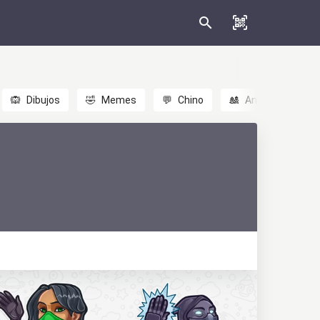
🙉
Dibujos
🤣
Memes
💬
Chino
🎎
Anime
😃