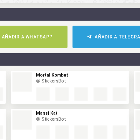
AÑADIR A WHATSAPP
AÑADIR A TELEGR
Mortal Kombat
StickersBot
Mansi Kat
StickersBot