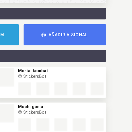
AM
AÑADIR A SIGNAL
Mortal kombat
StickersBot
Mochi goma
StickersBot