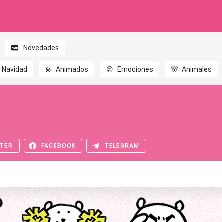
Novedades
Navidad
💫
Animados
😊
Emociones
🐻
Animales
TER
FACEBOOK
TELEGRAM