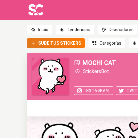
Inicio
Tendencias
Diseñadores
SUBE TUS STICKERS
Categorías
🎄
MOCHI CAT
StickersBot
INSTAGRAM
TWIT