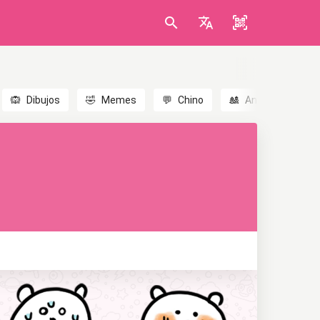
🙉
Dibujos
🤣
Memes
💬
Chino
🎎
Anime
😃