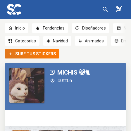
Inicio
Tendencias
Diseñadores
Nov
Categorías
🎄
Navidad
💫
Animados
😊
Emoc
SUBE TUS STICKERS
MICHIS 🐱🐈
c0tt0n