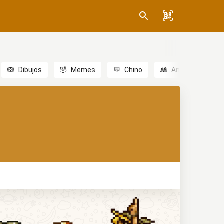
🙉
Dibujos
🤣
Memes
💬
Chino
🎎
Anime
😃