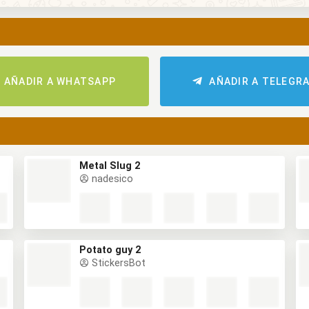
AÑADIR A WHATSAPP
AÑADIR A TELEGR
Metal Slug 2
nadesico
Potato guy 2
StickersBot