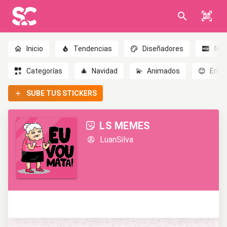
Inicio
Tendencias
Diseñadores
Nov
Categorías
🎄
Navidad
💫
Animados
😊
Emoc
SUBE TUS STICKERS
LS MEMES
LuanSilva