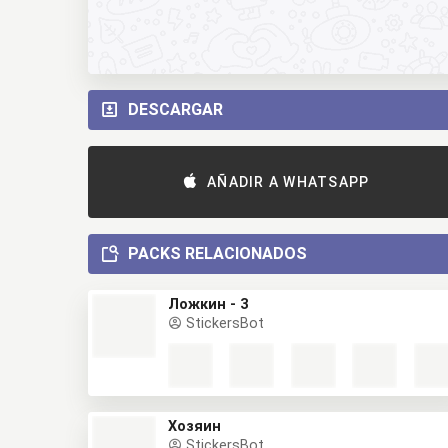
DESCARGAR
AÑADIR A WHATSAPP
PACKS RELACIONADOS
Ложкин - 3
StickersBot
Хозяин
StickersBot