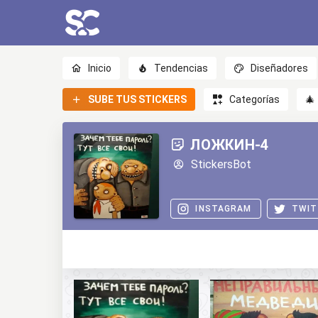
Inicio
Tendencias
Diseñadores
SUBE TUS STICKERS
Categorías
🎄
ЛОЖКИН-4
StickersBot
INSTAGRAM
TWIT