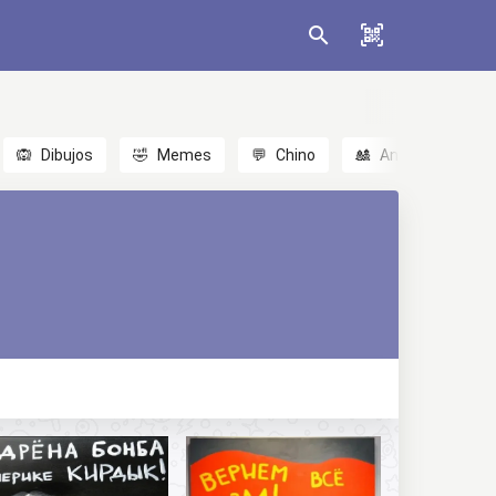
🙉
Dibujos
🤣
Memes
💬
Chino
🎎
Anime
😃