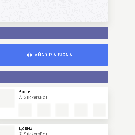
AÑADIR A SIGNAL
Рожи
StickersBot
Доки3
StickersBot