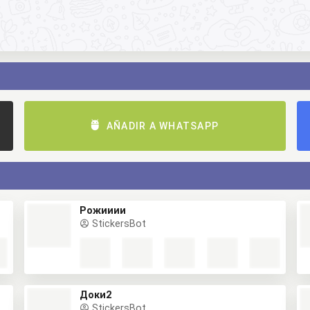
AÑADIR A WHATSAPP
Рожииии
StickersBot
Доки2
StickersBot