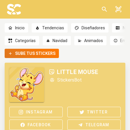
Inicio
Tendencias
Diseñadores
Nov
Categorías
🎄
Navidad
💫
Animados
😊
Emoc
SUBE TUS STICKERS
LITTLE MOUSE
StickersBot
INSTAGRAM
TWITTER
FACEBOOK
TELEGRAM