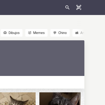
🙉
Dibujos
🤣
Memes
💬
Chino
🎎
Anime
😃