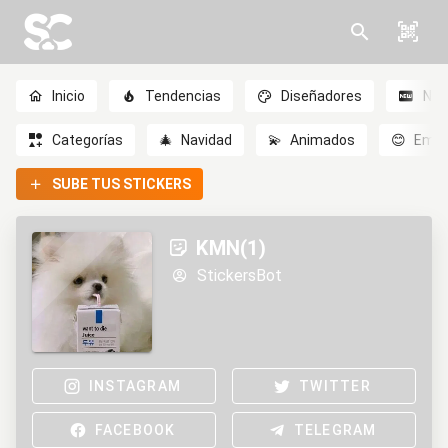
Inicio
Tendencias
Diseñadores
Nov
Categorías
🎄
Navidad
💫
Animados
😊
Emoc
SUBE TUS STICKERS
KMN(1)
StickersBot
INSTAGRAM
TWITTER
FACEBOOK
TELEGRAM