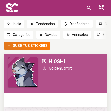
Inicio
Tendencias
Diseñadores
Nov
Categorías
🎄
Navidad
💫
Animados
😊
Emoc
SUBE TUS STICKERS
HIOSHI 1
GoldenCarrot