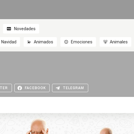
Novedades
Navidad
💫
Animados
😊
Emociones
🐻
Animales
TER
FACEBOOK
TELEGRAM