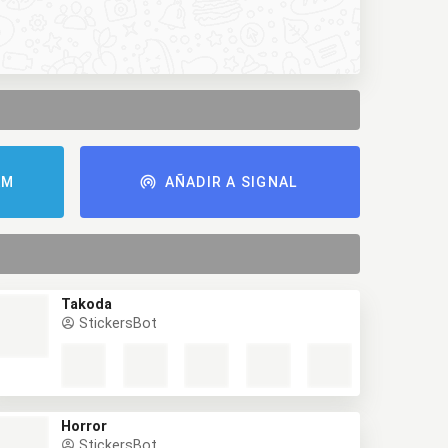
AM
AÑADIR A SIGNAL
Takoda
StickersBot
Horror
StickersBot