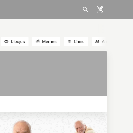
🙉
Dibujos
🤣
Memes
💬
Chino
🎎
Anime
😃