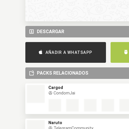
DESCARGAR
AÑADIR A WHATSAPP
PACKS RELACIONADOS
Cargod
CondomJai
Naruto
TelegramCommunity